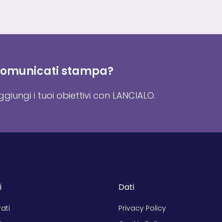
SCOMMETTE
SU
UN
NUOVO
MODO
DI
FARE
BUSINESS
 comunicati stampa?
giungi i tuoi obiettivi con LANCIALO.
i
Dati
rati
Privacy Policy