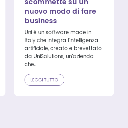
scommette su un
nuovo modo di fare
business
Uni è un software made in
Italy che integra l'intelligenza
artificiale, creato e brevettato
da UniSolutions, un'azienda
che…
L’INTELLIGENZA
LEGGI TUTTO
ARTIFICIALE
A
MISURA
D’UOMO
E
D’AMBIENTE:
UNA
START-
UP
CHE