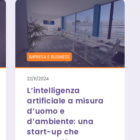
LE
EMOZIONI
DI
CESARE
CATANIA
TRA
MATERIA
E
INTELLIGENZA
ARTIFICIALE
IMPRESA E BUSINESS
22/11/2024
L’intelligenza
artificiale a misura
d’uomo e
d’ambiente: una
start-up che