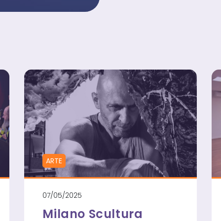
SOLITUDINE:
A
MONZA
UN
INCONTRO
GRATUITO
PER
TRASFORMAR
IL
DISAGIO
IN
RISORSA
ARTE
07/05/2025
Milano Scultura