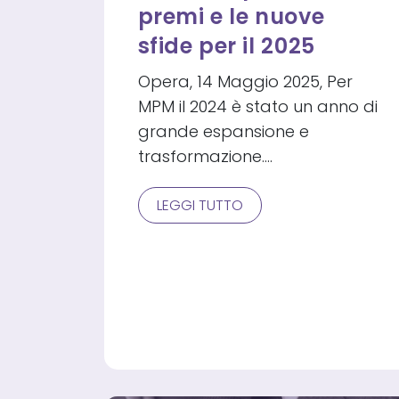
premi e le nuove
sfide per il 2025
Opera, 14 Maggio 2025, Per
MPM il 2024 è stato un anno di
grande espansione e
trasformazione.…
MPM:
LEGGI TUTTO
L’ESPANSIONE,
I
PREMI
E
LE
NUOVE
SFIDE
PER
IL
2025