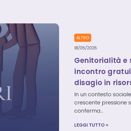
ALTRO
18/05/2026
Genitorialità e
incontro gratui
disagio in riso
In un contesto social
crescente pressione sul
conferma…
GENITORIALIT
LEGGI TUTTO
E