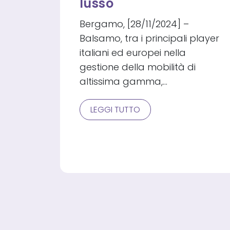
lusso
Bergamo, [28/11/2024] –
Balsamo, tra i principali player
italiani ed europei nella
gestione della mobilità di
altissima gamma,…
BALSAMO
LEGGI TUTTO
COMPLETA
L’ACQUISIZIONE
TOTALE
DI
PARIMOB,
ECCELLENZA
FRANCESE
NELLA
MOBILITÀ
DI
LUSSO