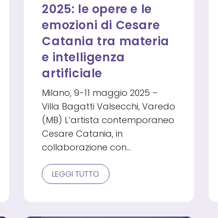
2025: le opere e le
emozioni di Cesare
Catania tra materia
e intelligenza
artificiale
Milano, 9-11 maggio 2025 –
Villa Bagatti Valsecchi, Varedo
(MB) L’artista contemporaneo
Cesare Catania, in
collaborazione con…
MILANO
LEGGI TUTTO
SCULTURA
2025:
LE
OPERE
E