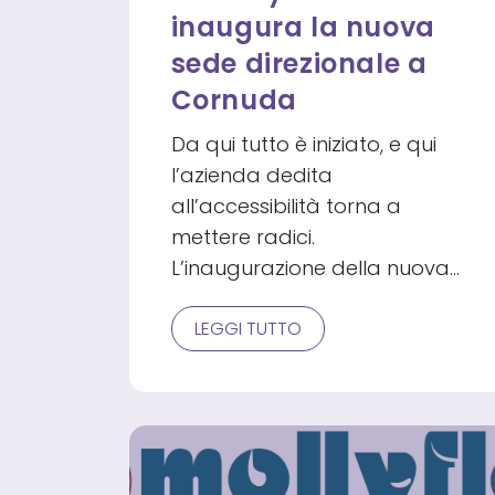
inaugura la nuova
sede direzionale a
Cornuda
Da qui tutto è iniziato, e qui
l’azienda dedita
all’accessibilità torna a
mettere radici.
L’inaugurazione della nuova…
UN
LEGGI TUTTO
HUB
PER
L’ACCESSIBILITÀ:
MOBILITY
CARE
INAUGURA
LA
NUOVA
SEDE