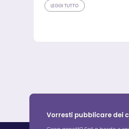
MOLLYFLEX
LEGGI TUTTO
AL
FIANCO
DEI
RIVENDITORI:
SOLUZIONI
PER
IL
BENESSERE
DEL
SONNO
CHE
AUMENTANO
IL
VALORE
DEL
NEGOZIO
Vorresti pubblicare dei