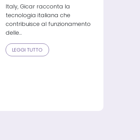
Italy, Gicar racconta la
tecnologia italiana che
contribuisce al funzionamento
delle…
GICAR:
LEGGI TUTTO
LA
TECNOLOGIA
DIETRO
L’ESPRESSO
MADE
IN
ITALY