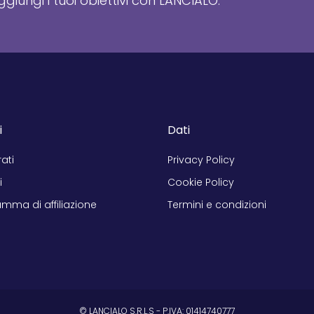
giungi i tuoi obiettivi con LANCIALO.
i
Dati
rati
Privacy Policy
i
Cookie Policy
mma di affiliazione
Termini e condizioni
© LANCIALO S.R.L.S - P.IVA: 01414740777