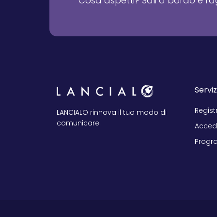
Cosa aspetti? Sali a bordo e rag
Serviz
Regist
LANCIALO rinnova il tuo modo di
comunicare.
Acced
Progra