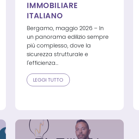
IMMOBILIARE
ITALIANO
Bergamo, maggio 2026 – In
un panorama edilizio sempre
più complesso, dove la
sicurezza strutturale e
l'efficienza…
PORFIDIA
LEGGI TUTTO
INGEGNERIA:
LA
REGIA
TECNICA
CHE
PROTEGGE
E
VALORIZZA
IL
PATRIMONIO
IMMOBILIARE
ITALIANO