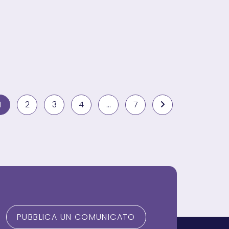
1
2
3
4
…
7
Vai alla pagina suc
PUBBLICA UN COMUNICATO