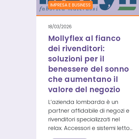
DIREZIONALE
IMPRESA E BUSINESS
A
CORNUDA
18/03/2026
Mollyflex al fianco
dei rivenditori:
soluzioni per il
benessere del sonno
che aumentano il
valore del negozio
L’azienda lombarda è un
partner affidabile di negozi e
rivenditori specializzati nel
relax. Accessori e sistemi letto…