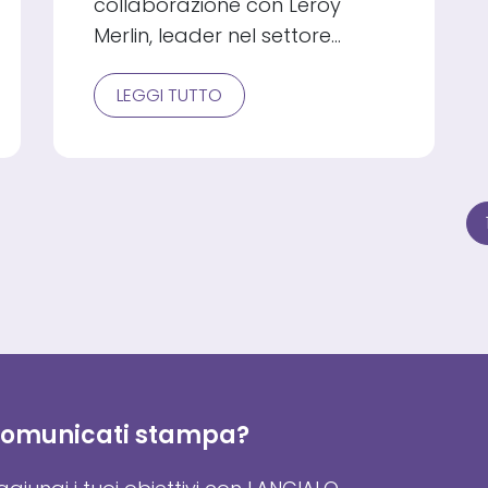
collaborazione con Leroy
Merlin, leader nel settore…
LEROY
LEGGI TUTTO
MERLIN
SCEGLIE
ELEMACA
PER
LA
STRATEGIA
OFFSITE
DEL
2026
 comunicati stampa?