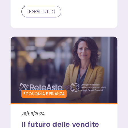
BOOM
LEGGI TUTTO
IMMOBILIARE
IN
VENETO:
ARSENALE
1104
COMMENTA
LA
CRESCITA
DI
DOMANDA
DA
PARTE
DEGLI
ACQUIRENTI
STRANIERI
ECONOMIA E FINANZA
29/05/2024
Il futuro delle vendite