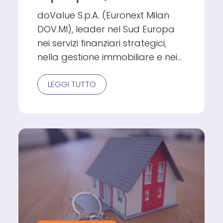
doValue S.p.A. (Euronext Milan
DOV.MI), leader nel Sud Europa
nei servizi finanziari strategici,
nella gestione immobiliare e nei…
DOVALUE
LEGGI TUTTO
CRESCE
ANCORA:
DUE
NUOVI
MANDATI
IN
GRECIA
E
A
CIPRO
PER
1,6
MILIARDI