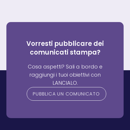
ONLINE
IN
ITALIA
UNA
RIVOLUZIONE
NEL
MONDO
DEI
PAGAMENTI
Vorresti pubblicare dei
DIGITALI
comunicati stampa?
Cosa aspetti? Sali a bordo e
raggiungi i tuoi obiettivi con
LANCIALO.
PUBBLICA UN COMUNICATO