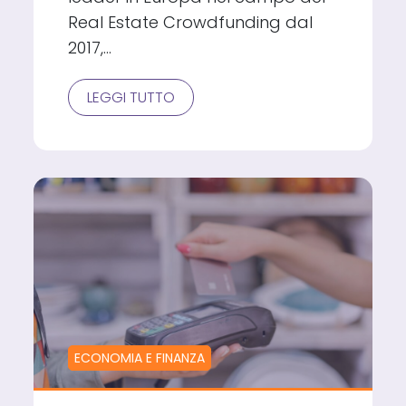
Real Estate Crowdfunding dal
2017,…
EXIT
LEGGI TUTTO
MILIONARIE
PER
DUE
PROGETTI
SU
WALLIANCE:
JESOLO
WAVE
ISLAND
E
MILANO
VIA
RAVENNA
ECONOMIA E FINANZA