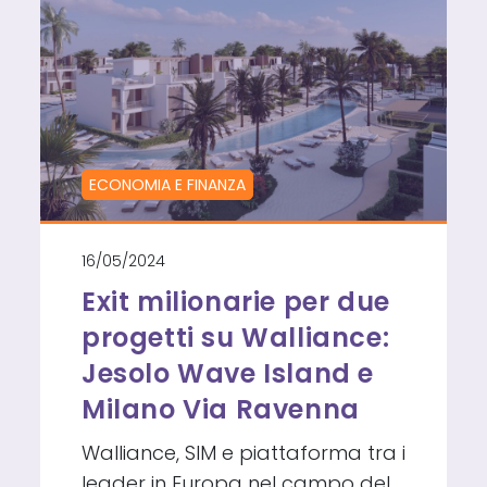
ASTE
E
COMMERCIALISTI
INSIEME
PER
RIVOLUZIONARE
IL
SETTORE
ECONOMIA E FINANZA
16/05/2024
Exit milionarie per due
progetti su Walliance:
Jesolo Wave Island e
Milano Via Ravenna
Walliance, SIM e piattaforma tra i
leader in Europa nel campo del