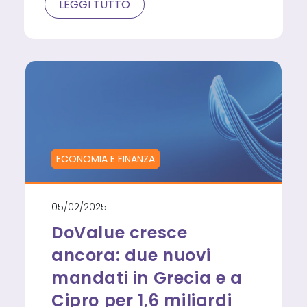
DOVALUE
LEGGI TUTTO
IN
ITALIA:
PERFEZIONATI
NUOVI
MANDATI
DI
GESTIONE
PER
1,5
MILIARDI
DI
GBV
ECONOMIA E FINANZA
05/02/2025
DoValue cresce
ancora: due nuovi
mandati in Grecia e a
Cipro per 1,6 miliardi