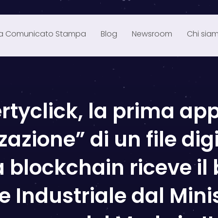
ia Comunicato Stampa
Blog
Newsroom
Chi sia
rtyclick, la prima app
zazione” di un file dig
 blockchain riceve il 
 Industriale dal Mini