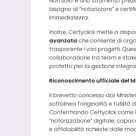
Non solo: è uno strumento prezio
bisogno di “notarizzare” e certi
immediatezza.
Inoltre, Certyclick mette a disp
avanzata
che consente di orga
trasparente i vari progetti. Que
collaborazione tra team e stak
protetto per la gestione integrale 
Riconoscimento ufficiale del M
Il brevetto concesso dal Ministe
sottolinea l’originalità e l’utilit
Confermando Certyclick come l
“notarizzazione” digitale, capac
e affidabilità richieste dalle mod