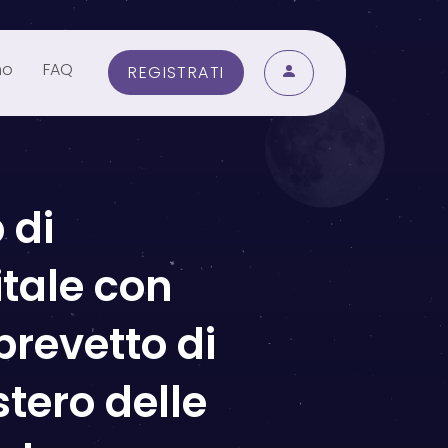
mo
FAQ
REGISTRATI
 di
itale con
brevetto di
stero delle