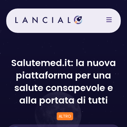
Salta
al
contenuto
Salutemed.it: la nuova
piattaforma per una
salute consapevole e
alla portata di tutti
ALTRO