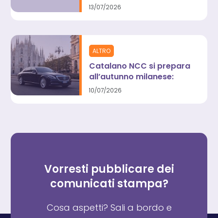
investigazioni umane
13/07/2026
contro il “rumore digitale”
ALTRO
Catalano NCC si prepara
all’autunno milanese:
atteso un +65% di
10/07/2026
domanda per Fashion
Week e GP di Monza
Vorresti pubblicare dei
comunicati stampa?
Cosa aspetti? Sali a bordo e