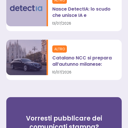
ALTRO
Nasce DetectIA: lo scudo
che unisce IA e
investigazioni umane
13/07/2026
contro il “rumore digitale”
ALTRO
Catalano NCC si prepara
all’autunno milanese:
atteso un +65% di
10/07/2026
domanda per Fashion
Week e GP di Monza
Vorresti pubblicare dei
comunicati stampa?