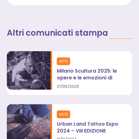
Altri comunicati stampa
ARTE
Milano Scultura 2025: le
opere e le emozioni di
Cesare Catania tra
07/05/2025
materia e intelligenza
artificiale
ARTE
Urban Land Tattoo Expo
2024 – VIII EDIZIONE