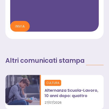
leggi l'informativa completa
INVIA
Altri comunicati stampa
CULTURA
Alternanza Scuola-Lavoro,
10 anni dopo: quattro
maturandi su dieci lasciano
27/07/2026
i banchi senza aver svolto