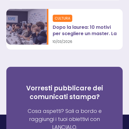
un tirocinio formativo.
L”Osservatorio di
Skuola.net e Gi Group
CULTURA
Dopo la laurea: 10 motivi
per scegliere un master. La
guida dell’ex studente,
10/03/2026
diventato top manager in
soli cinque anni
Vorresti pubblicare dei
comunicati stampa?
Cosa aspetti? Sali a bordo e
raggiungi i tuoi obiettivi con
LANCIALO.