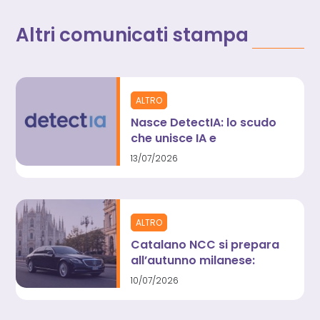
Altri comunicati stampa
ALTRO
Nasce DetectIA: lo scudo
che unisce IA e
investigazioni umane
13/07/2026
contro il “rumore digitale”
ALTRO
Catalano NCC si prepara
all’autunno milanese:
atteso un +65% di
10/07/2026
domanda per Fashion
Week e GP di Monza