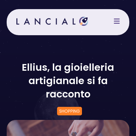
Salta
al
contenuto
Ellius, la gioielleria
artigianale si fa
racconto
SHOPPING