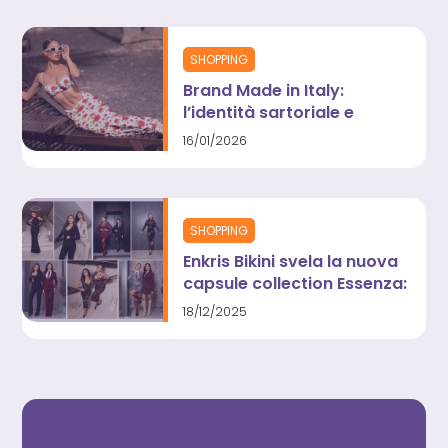
SHOPPING
Brand Made in Italy:
l’identità sartoriale e
contemporanea di EnKris
16/01/2026
tra design, qualità e visione
SHOPPING
Enkris Bikini svela la nuova
capsule collection Essenza:
l’eccellenza sartoriale
18/12/2025
Made in Italy incontra il
glamour invernale