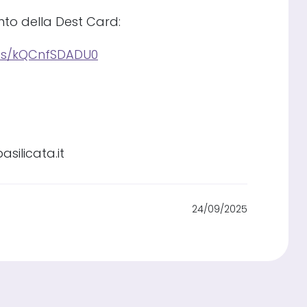
nto della Dest Card:
ts/kQCnfSDADU0
silicata.it
24/09/2025