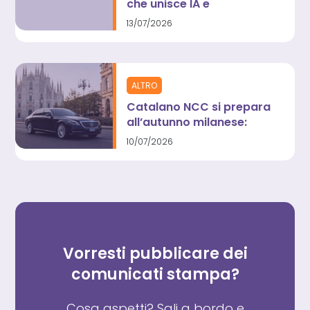
che unisce IA e
investigazioni umane
13/07/2026
contro il “rumore digitale”
ALTRO
Catalano NCC si prepara
all’autunno milanese:
atteso un +65% di
10/07/2026
domanda per Fashion
Week e GP di Monza
Vorresti pubblicare dei
comunicati stampa?
Cosa aspetti? Sali a bordo e