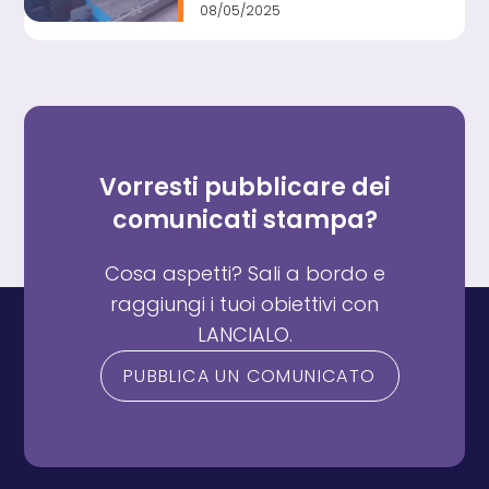
spirito d’avventura da
08/05/2025
indossare al polso
Vorresti pubblicare dei
comunicati stampa?
Cosa aspetti? Sali a bordo e
raggiungi i tuoi obiettivi con
LANCIALO.
PUBBLICA UN COMUNICATO